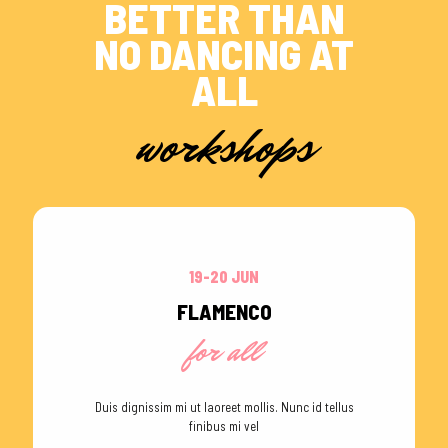
BETTER THAN
NO DANCING AT
ALL
workshops
19-20 JUN
FLAMENCO
for all
Duis dignissim mi ut laoreet mollis. Nunc id tellus
finibus mi vel