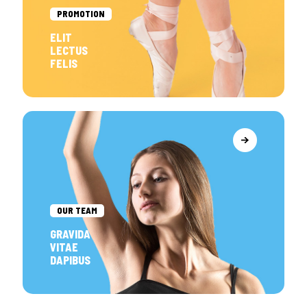
PROMOTION
ELIT
LECTUS
FELIS
OUR TEAM
GRAVIDA
VITAE
DAPIBUS