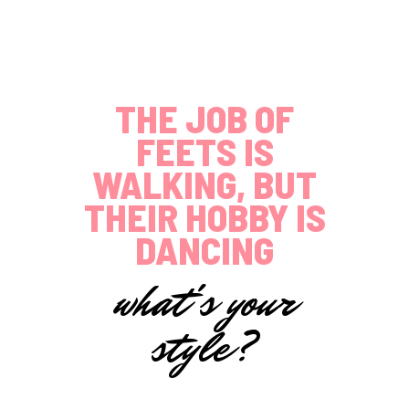
THE JOB OF
FEETS IS
WALKING, BUT
THEIR HOBBY IS
DANCING
what's your
style?