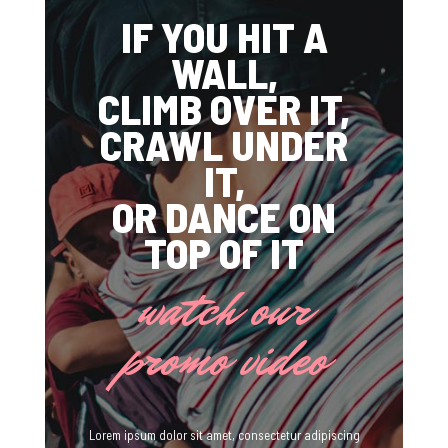
IF YOU HIT A
WALL,
CLIMB OVER IT,
CRAWL UNDER
IT,
OR DANCE ON
TOP OF IT
watch our
promo video
Lorem ipsum dolor sit amet, consectetur adipiscing