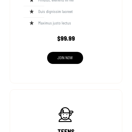
Finibus, eleifend mi vel
Duis dignissim laoreet
Maximus justo lectus
$99.99
JOIN NOW
TEENS